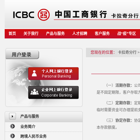
首页
关于我行
产品与服务
人才招聘
客户服务
战“疫”专区
您现在的位置：
卡拉奇分行
>
（一）
活期存款：
公
是不固定期限，客户存取
（二）
定期存款：
定
临时需要资金可办理提前
产品与服务
（三）
协定存款：
协
业务简介
本存款额度。
跨境人民币业务